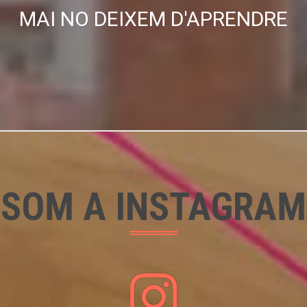
MAI NO DEIXEM D'APRENDRE
SOM A INSTAGRAM
I
n
s
t